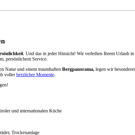
en
rsönlichkeit
. Und das in jeder Hinsicht! Wir verleihen Ihrem Urlaub i
m, persönlichem Service.
en Natur und einem traumhaften
Bergpanorama,
legen wir besondere
ub voller
herzlicher Momente
.
ggen!
roler und internationalen Küche
räder, Trockenanlage