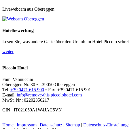
Livewebcam aus Obereggen
Hotelbewertung
Lesen Sie, was andere Gäste über den Urlaub im Hotel Piccolo schrei
weiter
Piccolo Hotel
Fam. Vannuccini
Obereggen Nr. 30 • I-39050 Obereggen
Tel.
+39 0471 615 900
• Fax. +39 0471 615 901
E-mail:
info@
remove-this.
piccolohotel.com
MwSt. Nr.: 02202350217
CIN: IT021059A1W4JAC5VN
Home
|
Impressum
|
Datenschutz
|
Sitemap
|
Datenschutz-Einstellung