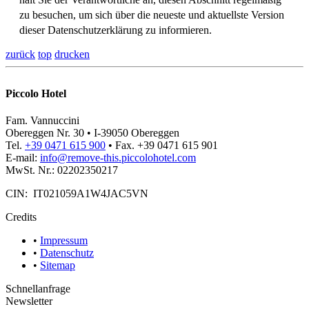
zu besuchen, um sich über die neueste und aktuellste Version
dieser Datenschutzerklärung zu informieren.
zurück
top
drucken
Piccolo Hotel
Fam. Vannuccini
Obereggen Nr. 30 • I-39050 Obereggen
Tel.
+39 0471 615 900
• Fax. +39 0471 615 901
E-mail:
info@
remove-this.
piccolohotel.com
MwSt. Nr.: 02202350217
CIN: IT021059A1W4JAC5VN
Credits
•
Impressum
•
Datenschutz
•
Sitemap
Schnellanfrage
Newsletter