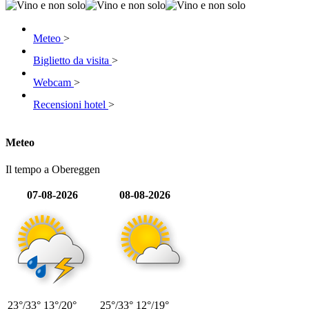
Meteo
>
Biglietto da visita
>
Webcam
>
Recensioni hotel
>
Meteo
Il tempo a Obereggen
07-08-2026
08-08-2026
23°/33°
13°/20°
25°/33°
12°/19°