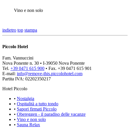
Vino e non solo
indietro
top
stampa
Piccolo Hotel
Fam. Vannuccini
Nova Ponente n. 30 • I-39050 Nova Ponente
Tel.
+39 0471 615 900
• Fax. +39 0471 615 901
E-mail:
info@
remove-this.
piccolohotel.com
Partita IVA: 02202350217
Hotel Piccolo
•
Nostalgia
•
Ospitalità a tutto tondo
•
Sapori firmati Piccolo
•
Obereggen - il paradiso delle vacanze
•
Vino e non solo
•
Sauna Relax