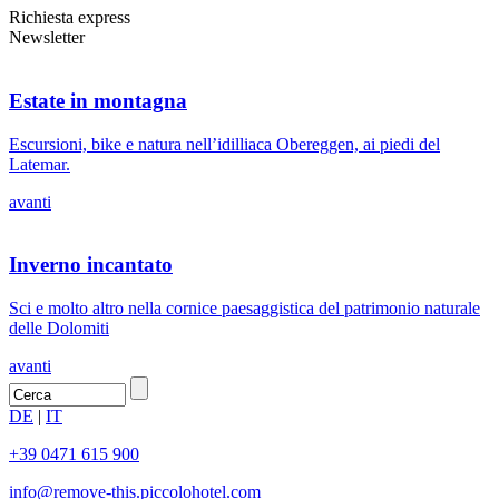
Richiesta express
Newsletter
Estate in montagna
Escursioni, bike e natura nell’idilliaca Obereggen, ai piedi del
Latemar.
avanti
Inverno incantato
Sci e molto altro nella cornice paesaggistica del patrimonio naturale
delle Dolomiti
avanti
DE
|
IT
+39 0471 615 900
info@
remove-this.
piccolohotel.com