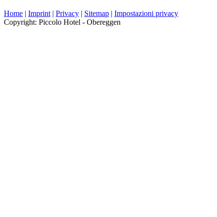
Home
|
Imprint
|
Privacy
|
Sitemap
|
Impostazioni privacy
Copyright: Piccolo Hotel - Obereggen