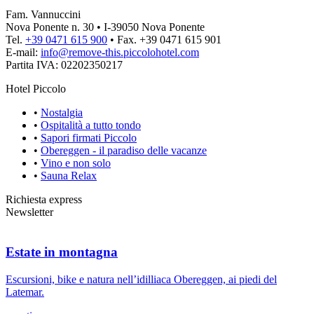
Fam. Vannuccini
Nova Ponente n. 30 • I-39050 Nova Ponente
Tel.
+39 0471 615 900
• Fax. +39 0471 615 901
E-mail:
info@
remove-this.
piccolohotel.com
Partita IVA: 02202350217
Hotel Piccolo
•
Nostalgia
•
Ospitalità a tutto tondo
•
Sapori firmati Piccolo
•
Obereggen - il paradiso delle vacanze
•
Vino e non solo
•
Sauna Relax
Richiesta express
Newsletter
Estate in montagna
Escursioni, bike e natura nell’idilliaca Obereggen, ai piedi del
Latemar.