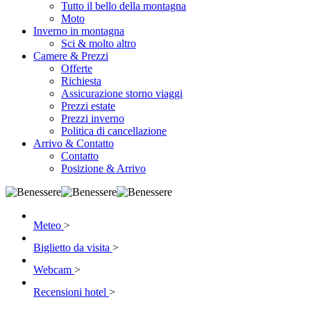
Tutto il bello della montagna
Moto
Inverno in montagna
Sci & molto altro
Camere & Prezzi
Offerte
Richiesta
Assicurazione storno viaggi
Prezzi estate
Prezzi inverno
Politica di cancellazione
Arrivo & Contatto
Contatto
Posizione & Arrivo
Meteo
>
Biglietto da visita
>
Webcam
>
Recensioni hotel
>