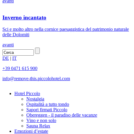
avanti
Inverno incantato
Sci e molto altro nella cornice paesaggistica del patrimonio naturale
delle Dolomiti
avanti
DE
|
IT
+39 0471 615 900
info@
remove-this.
piccolohotel.com
Hotel Piccolo
Nostalgia
Ospitalità a tutto tondo
Sapori firmati Piccolo
Obereggen - il paradiso delle vacanze
Vino e non solo
Sauna Relax
Emozioni d’estate