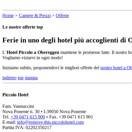
Home
>
Camere & Prezzi
>
Offerte
Le nostre offerte top
Ferie in uno degli hotel più accoglienti di
L‘
Hotel Piccolo a Obereggen
mantiene le promesse fatte. Il nostro ho
Vogliamo viziarvi in ogni modo!
Iniziamo subito, proponendovi le migliori offerte del
nostro hotel a O
indietro
top
stampa
Piccolo Hotel
Fam. Vannuccini
Nova Ponente n. 30 • I-39050 Nova Ponente
Tel.
+39 0471 615 900
• Fax. +39 0471 615 901
E-mail:
info@
remove-this.
piccolohotel.com
Partita IVA: 02202350217