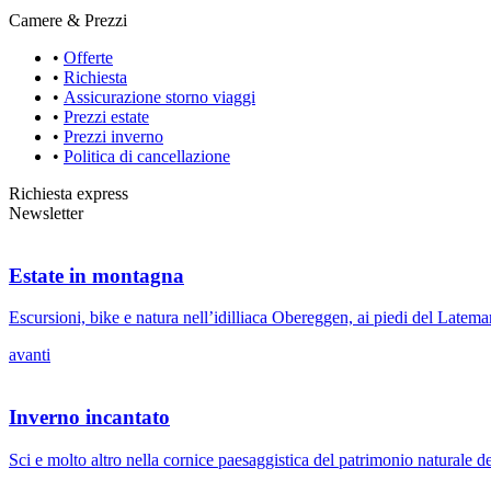
Camere & Prezzi
•
Offerte
•
Richiesta
•
Assicurazione storno viaggi
•
Prezzi estate
•
Prezzi inverno
•
Politica di cancellazione
Richiesta express
Newsletter
Estate in montagna
Escursioni, bike e natura nell’idilliaca Obereggen, ai piedi del Latemar
avanti
Inverno incantato
Sci e molto altro nella cornice paesaggistica del patrimonio naturale d