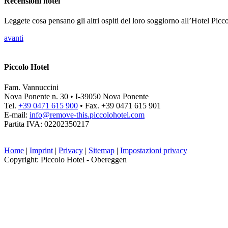
Recensioni hotel
Leggete cosa pensano gli altri ospiti del loro soggiorno all’Hotel Picco
avanti
Piccolo Hotel
Fam. Vannuccini
Nova Ponente n. 30 • I-39050 Nova Ponente
Tel.
+39 0471 615 900
• Fax. +39 0471 615 901
E-mail:
info@
remove-this.
piccolohotel.com
Partita IVA: 02202350217
Home
|
Imprint
|
Privacy
|
Sitemap
|
Impostazioni privacy
Copyright: Piccolo Hotel - Obereggen