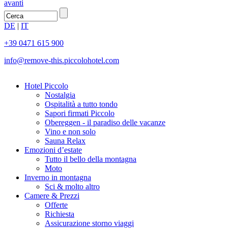
avanti
DE
|
IT
+39 0471 615 900
info@
remove-this.
piccolohotel.com
Hotel Piccolo
Nostalgia
Ospitalità a tutto tondo
Sapori firmati Piccolo
Obereggen - il paradiso delle vacanze
Vino e non solo
Sauna Relax
Emozioni d’estate
Tutto il bello della montagna
Moto
Inverno in montagna
Sci & molto altro
Camere & Prezzi
Offerte
Richiesta
Assicurazione storno viaggi